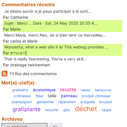
Commentaires récents
Je désire savoir si je peux participer à la sorti...
Par Catherine
Sujet : Merci … Date : Sat, 24 May 2025 20:35:4...
Par Marie
Merci Marie, merci Alex, de si bien tenir ce merveilleu...
Par carlos et Marie
Wonderful, what a web site it is! This weblog provides ...
Par สาระน่ารู้
Ꭲhat is really fascinating, You'rе a very skill...
Par drainage twickenham
Fil Rss des commentaires
Mot(s)-clef(s) :
recette
économique
grelinette
repas
herissons
taille
panneau
ordinateur
fleur
produit chimique
champignon
gendarme
réparation
araignée
broyeur
déchet
gratiplante
recycler
giec
taupe
Archives