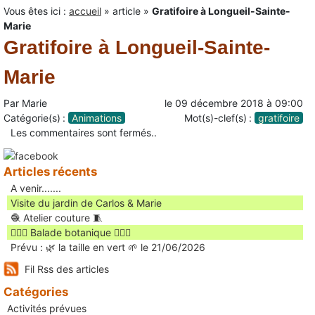
Vous êtes ici :
accueil
»
article
»
Gratifoire à Longueil-Sainte-
Marie
Gratifoire à Longueil-Sainte-
Marie
Par
Marie
le
09 décembre 2018
à
09:00
Catégorie(s) :
Animations
Mot(s)-clef(s) :
gratifoire
Les commentaires sont fermés..
Articles récents
A venir.......
Visite du jardin de Carlos & Marie
🧶 Atelier couture 🧵
🚶🏻‍♀️ Balade botanique 🚶🏻‍♂️
Prévu : 🌿 la taille en vert 🌱 le 21/06/2026
Fil Rss des articles
Catégories
Activités prévues