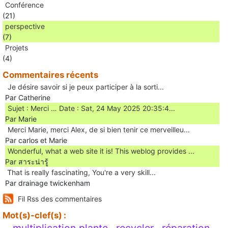
Conférence
(21)
perspective
(7)
Projets
(4)
Commentaires récents
Je désire savoir si je peux participer à la sorti...
Par Catherine
Sujet : Merci … Date : Sat, 24 May 2025 20:35:4...
Par Marie
Merci Marie, merci Alex, de si bien tenir ce merveilleu...
Par carlos et Marie
Wonderful, what a web site it is! This weblog provides ...
Par สาระน่ารู้
Ꭲhat is really fascinating, You'rе a very skill...
Par drainage twickenham
Fil Rss des commentaires
Mot(s)-clef(s) :
multiplication plante
recycler
réparation