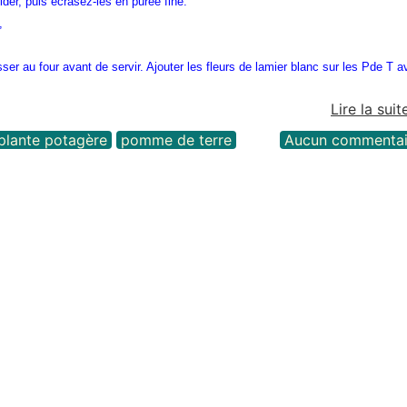
der, puis écrasez-les en purée fine.
,
r au four avant de servir. Ajouter les fleurs de lamier blanc sur les Pde T a
Lire la suit
plante potagère
pomme de terre
Aucun commentai