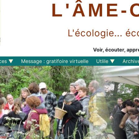
L'ÂME-
L'écologie... 
Voir, écouter, appr
ces
Message : gratifoire virtuelle
Utlile
Archiv
Outils libres
Liens
Perspective
s