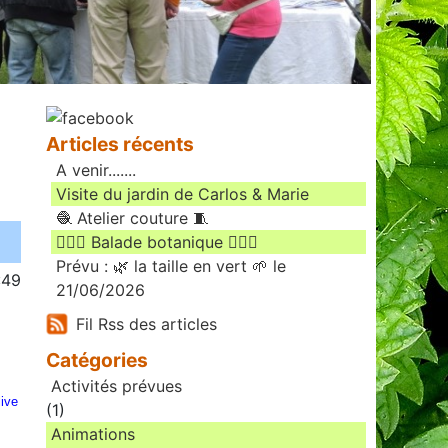
Articles récents
A venir.......
Visite du jardin de Carlos & Marie
🧶 Atelier couture 🧵
🚶🏻‍♀️ Balade botanique 🚶🏻‍♂️
Prévu : 🌿 la taille en vert 🌱 le
:49
21/06/2026
Fil Rss des articles
Catégories
Activités prévues
live
(1)
Animations