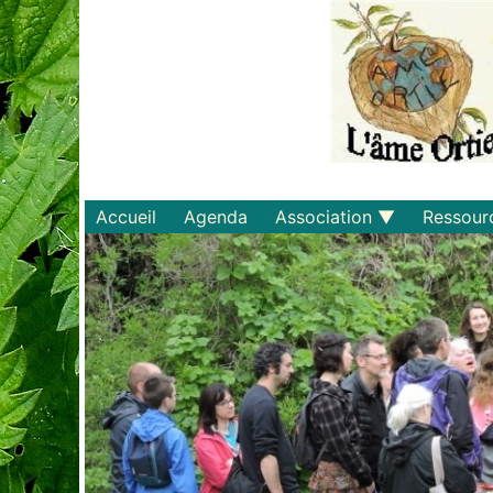
Accueil
Agenda
Association
Ressour
Qui sommes-nous ?
Savoirs
Statuts et règlements
Matériel
Adhérer
Livres
Documents
Recette
Plaquette
Projets
Bulletin d'adhésion