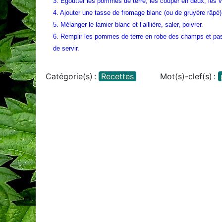
3. Égoutter les pommes de terre, les couper en deux, les vi
4. Ajouter une tasse de fromage blanc (ou de gruyère râpé)
5. Mélanger le lamier blanc et l’aillière, saler, poivrer.
6. Remplir les pommes de terre en robe des champs et passe
de servir.
Catégorie(s) :
Recettes
Mot(s)-clef(s) :