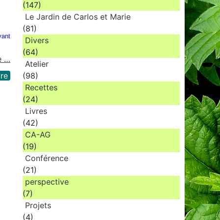
(147)
Le Jardin de Carlos et Marie
(81)
vant
Divers
(64)
e …
Atelier
re
(98)
Recettes
(24)
Livres
(42)
CA-AG
(19)
Conférence
(21)
perspective
(7)
Projets
(4)