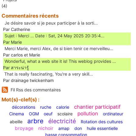
(4)
Commentaires récents
Je désire savoir si je peux participer à la sorti...
Par Catherine
Sujet : Merci … Date : Sat, 24 May 2025 20:35:4...
Par Marie
Merci Marie, merci Alex, de si bien tenir ce merveilleu...
Par carlos et Marie
Wonderful, what a web site it is! This weblog provides ...
Par สาระน่ารู้
Ꭲhat is really fascinating, You'rе a very skill...
Par drainage twickenham
Fil Rss des commentaires
Mot(s)-clef(s) :
chantier participatif
décorations
ruche
calorie
pollution
Cinema
OGM
oeuf
scolaire
ordinateur
arbre
électricité
abeille
Rotation des cultures
broyage
nichoir
amap
don
huile essentielle
basse consommation